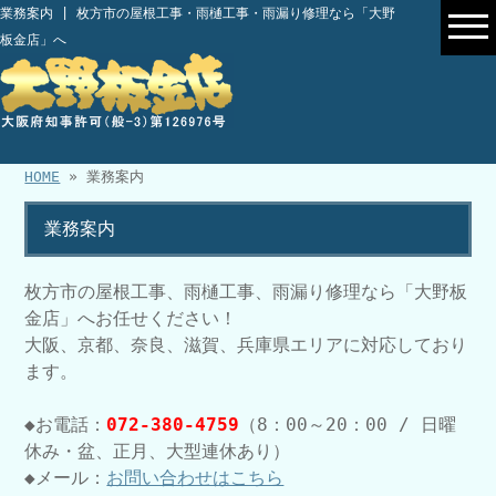
業務案内 | 枚方市の屋根工事・雨樋工事・雨漏り修理なら「大野
板金店」へ
HOME
» 業務案内
業務案内
枚方市の屋根工事、雨樋工事、雨漏り修理なら「大野板
金店」へお任せください！
大阪、京都、奈良、滋賀、兵庫県エリアに対応しており
ます。
◆お電話：
072-380-4759
（8：00～20：00 / 日曜
休み・盆、正月、大型連休あり）
◆メール：
お問い合わせはこちら