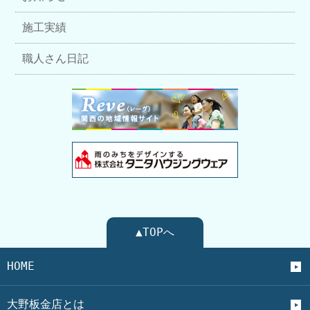
施工実績
職人さん日記
▲TOPへ
HOME
大野板金店とは