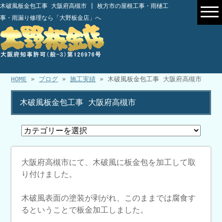
木破風板金包工事 大阪府高槻市 | 枚方市の屋根工事・雨樋工
事・雨漏り修理なら「大野板金店」へ
HOME
»
ブログ
»
施工実績
» 木破風板金包工事 大阪府高槻市
木破風板金包工事 大阪府高槻市
大阪府高槻市にて、木破風に板金包を加工して取
り付けました。
木破風表面の塗装が剥がれ、このままでは腐食す
るということで板金加工しました。