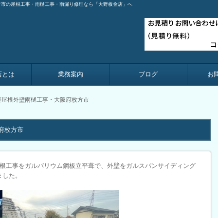
方市の屋根工事・雨樋工事・雨漏り修理なら「大野板金店」へ
店とは
業務案内
ブログ
お
築屋根外壁雨樋工事・大阪府枚方市
府枚方市
根工事をガルバリウム鋼板立平葺で、外壁をガルスパンサイディング
ました。