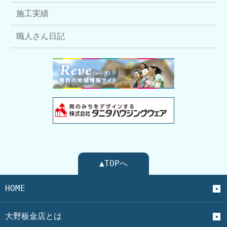
施工実績
職人さん日記
▲TOPへ
HOME
大野板金店とは