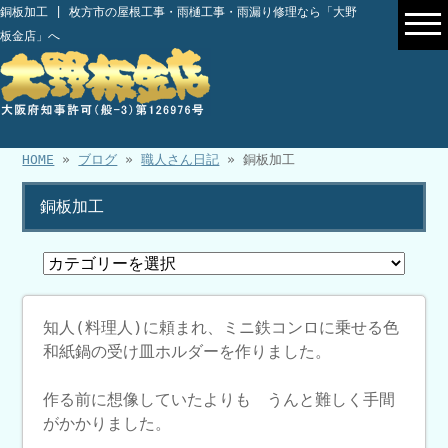
銅板加工 | 枚方市の屋根工事・雨樋工事・雨漏り修理なら「大野
板金店」へ
HOME
»
ブログ
»
職人さん日記
» 銅板加工
銅板加工
知人(料理人)に頼まれ、ミニ鉄コンロに乗せる色
和紙鍋の受け皿ホルダーを作りました。
作る前に想像していたよりも うんと難しく手間
がかかりました。