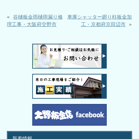
«
谷樋板金雨樋雨漏り修
車庫シャッター廻り柱板金加
理工事・大阪府交野市
工・京都府京田辺市
»
新着情報