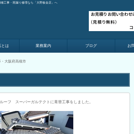
雨樋工事・雨漏り修理なら「大野板金店」へ
店とは
業務案内
ブログ
お
事・大阪府高槻市
ルーフ スーパーガルテクトに葺替工事をしました。