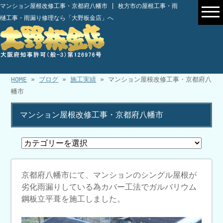
マンション屋根改修工事・京都府八幡市 | 枚方市の屋根工事・雨
樋工事・雨漏り修理なら「大野板金店」へ
HOME
»
ブログ
»
施工実績
» マンション屋根改修工事・京都府八
幡市
マンション屋根改修工事・京都府八幡市
京都府八幡市にて、マンションのシングル屋根が
劣化雨漏りしている為カバー工法でガルバリウム
鋼板立平葺を施工しました。