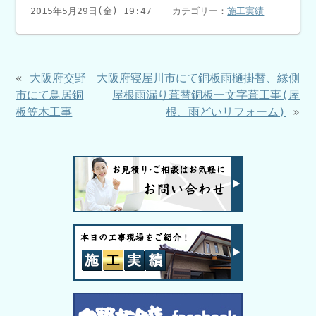
2015年5月29日(金) 19:47 ｜ カテゴリー：
施工実績
«
大阪府交野
大阪府寝屋川市にて銅板雨樋掛替、縁側
市にて鳥居銅
屋根雨漏り葺替銅板一文字葺工事(屋
板笠木工事
根、雨どいリフォーム)
»