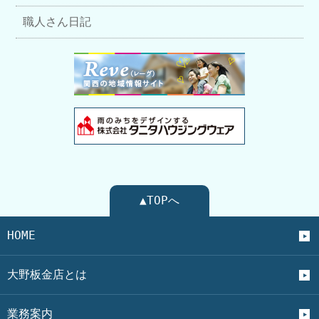
職人さん日記
▲TOPへ
HOME
大野板金店とは
業務案内