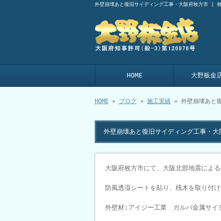
外壁崩壊あと復旧サイディング工事・大阪府枚方市 | 
HOME
大野板金
HOME
»
ブログ
»
施工実績
» 外壁崩壊あと
外壁崩壊あと復旧サイディング工事・大
大阪府枚方市にて、大阪北部地震による
防風透湿シートを貼り、桟木を取り付け
外壁材:アイジー工業 ガルバ金属サイ