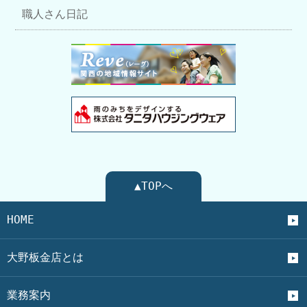
職人さん日記
▲TOPへ
HOME
大野板金店とは
業務案内